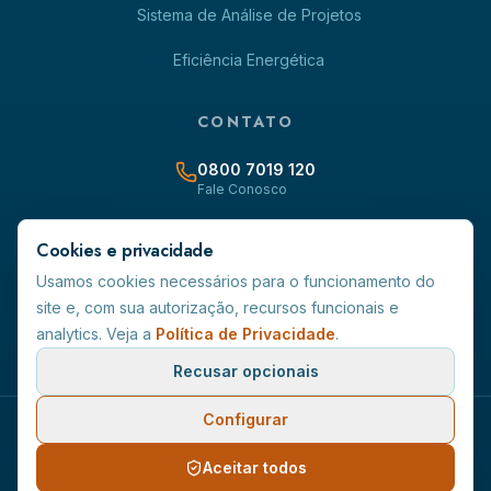
Sistema de Análise de Projetos
Eficiência Energética
CONTATO
0800 7019 120
Fale Conosco
contato@ambarenergia-rr.com.br
Cookies e privacidade
Usamos cookies necessários para o funcionamento do
Avenida Capitão Ene Garcez, 691 - Centro - CEP 69.301-160
site e, com sua autorização, recursos funcionais e
Boa Vista/RR
analytics. Veja a
Política de Privacidade
.
CNPJ:
02.341.470/0001-44
Recusar opcionais
Configurar
©
2026
Âmbar Energia S.A.
. Todos os direitos reservados.
Política de Privacidade
Aceitar todos
Termos de Uso