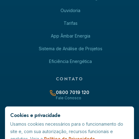
Ouvidoria
Tarifas
App Âmbar Energia
Sistema de Análise de Projetos
Eficiência Energética
CONTATO
0800 7019 120
Fale Conosco
contato@ambarenergia-rr.com.br
Cookies e privacidade
Usamos cookies necessários para o funcionamento do
Avenida Capitão Ene Garcez, 691 - Centro - CEP 69.301-160
site e, com sua autorização, recursos funcionais e
Boa Vista/RR
analytics. Veja a
Política de Privacidade
.