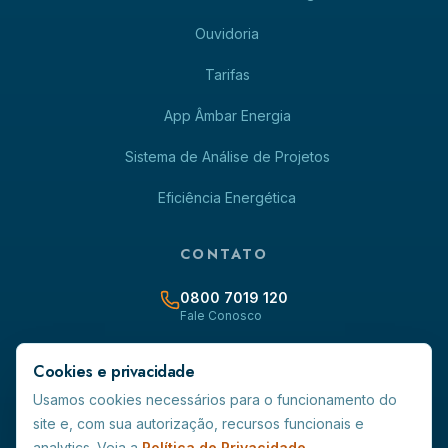
Ouvidoria
Tarifas
App Âmbar Energia
Sistema de Análise de Projetos
Eficiência Energética
CONTATO
0800 7019 120
Fale Conosco
contato@ambarenergia-rr.com.br
Cookies e privacidade
Usamos cookies necessários para o funcionamento do
Avenida Capitão Ene Garcez, 691 - Centro - CEP 69.301-160
site e, com sua autorização, recursos funcionais e
Boa Vista/RR
analytics. Veja a
Política de Privacidade
.