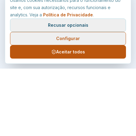
Usamos cookies necessários para o funcionamento do
site e, com sua autorização, recursos funcionais e
analytics. Veja a
Política de Privacidade
.
Recusar opcionais
Configurar
Aceitar todos
Âmbar
Energia
Distribuidora de energia elétrica do estado de Roraima,
comprometida com qualidade, continuidade e atendimento ao
consumidor.