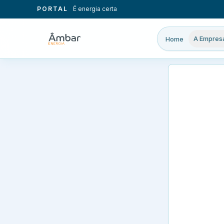
PORTAL
É energia certa
A Empres
Home