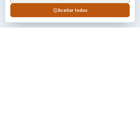
Aceitar todos
Âmbar
Energia
Distribuidora de energia elétrica do estado de Roraima,
comprometida com qualidade, continuidade e atendimento ao
consumidor.
LINKS RÁPIDOS
Home
A Empresa